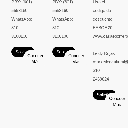
PBX: (601)
PBX: (601)
Usa el
5558160
5558160
código de
WhatsApp:
WhatsApp:
descuento:
310
310
FEBOR20
8100100
8100100
www.casaeborrer
Solicitar
Solicitar
Leidy Rojas
Conocer
Conocer
Más
Más
marketingcultural
310
2469824
Solicitar
Conocer
Más