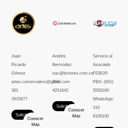
Juan
Andrés
Servicio al
Ricardo
Bermúdez
Asociado
Gómez
sac@lectores.com.co
FEBOR
artes.comercialms@gmail.com
304
PBX: (601)
301
4251642
5558160
3915877
WhatsApp:
Solicitar
310
Conocer
Solicitar
Más
8100100
Conocer
Más